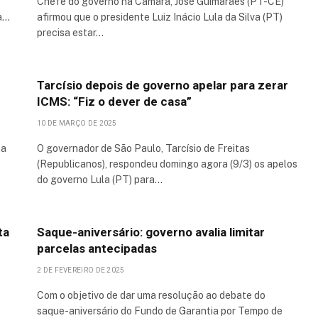
Chefe do governo na Câmara, José Guimarães (PT-CE)
 a…
afirmou que o presidente Luiz Inácio Lula da Silva (PT)
precisa estar…
Tarcísio depois de governo apelar para zerar
ICMS: “Fiz o dever de casa”
10 DE MARÇO DE 2025
ma
O governador de São Paulo, Tarcísio de Freitas
(Republicanos), respondeu domingo agora (9/3) os apelos
do governo Lula (PT) para…
ta
Saque-aniversário: governo avalia limitar
parcelas antecipadas
2 DE FEVEREIRO DE 2025
Com o objetivo de dar uma resolução ao debate do
saque-aniversário do Fundo de Garantia por Tempo de