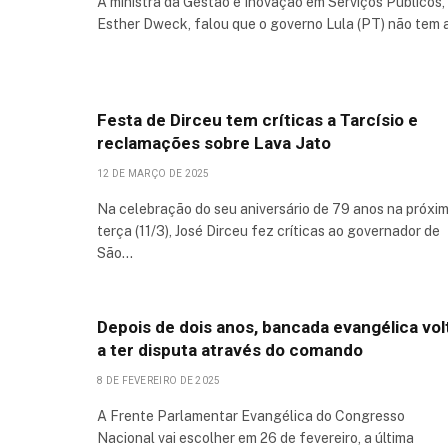
A ministra da Gestão e Inovação em Serviços Públicos,
Esther Dweck, falou que o governo Lula (PT) não tem
Festa de Dirceu tem críticas a Tarcísio e
reclamações sobre Lava Jato
12 DE MARÇO DE 2025
Na celebração do seu aniversário de 79 anos na próxi
terça (11/3), José Dirceu fez críticas ao governador de
São…
Depois de dois anos, bancada evangélica vol
a ter disputa através do comando
8 DE FEVEREIRO DE 2025
A Frente Parlamentar Evangélica do Congresso
Nacional vai escolher em 26 de fevereiro, a última