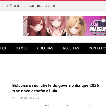
Metal Gear Solid: Master Collection 2 terá legendas e menus em portugues
TES
GAMES
COLUNAS
RECEITAS
CONTATO
Bolsonaro réu: chefe do governo diz que 2026
traz novo desafio a Lula
27 DE MARÇO DE 2025