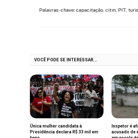
Palavras-chave: capacitação, citm, PIT, tur
VOCÊ PODE SE INTERESSAR...
Única mulher candidata à
Inspetor é a
Presidência declara R$ 33 mil em
acusado de e
bens
em escola d