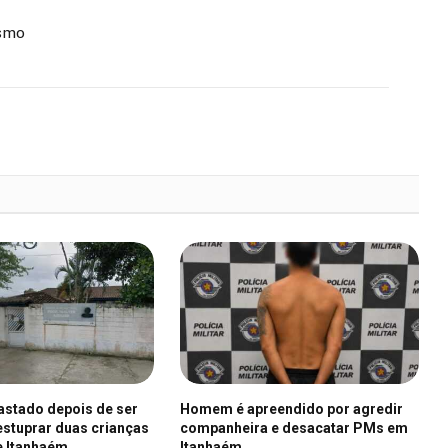
ismo
fastado depois de ser
Homem é apreendido por agredir
stuprar duas crianças
companheira e desacatar PMs em
e Itanhaém
Itanhaém