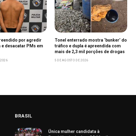
eendido por agredir
Tonel enterrado mostra ‘bunker’ do
 e desacatar PMs em
tráfico e dupla é apreendida com
mais de 2,3 mil porções de drogas
 2026
5 DE AGOSTO DE 2026
BRASIL
Única mulher candidata à