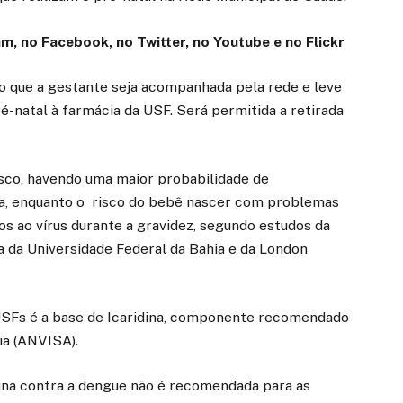
am
, no
Facebook
, no
Twitter
, no
Youtube
e no
Flickr
o que a gestante seja acompanhada pela rede e leve
ré-natal à farmácia da USF. Será permitida a retirada
sco, havendo uma maior probabilidade de
ça, enquanto o risco do bebê nascer com problemas
s ao vírus durante a gravidez, segundo estudos da
va da Universidade Federal da Bahia e da London
 USFs é a base de Icaridina, componente recomendado
ia (ANVISA).
cina contra a dengue não é recomendada para as