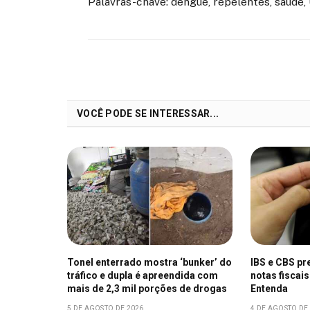
Palavras-chave: dengue, repelentes, saúde,
VOCÊ PODE SE INTERESSAR...
Tonel enterrado mostra ‘bunker’ do
IBS e CBS pr
tráfico e dupla é apreendida com
notas fiscais
mais de 2,3 mil porções de drogas
Entenda
5 DE AGOSTO DE 2026
4 DE AGOSTO DE