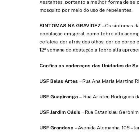
gestantes, portanto a melhor forma de se p
mosquito por meio do uso de repelentes.
SINTOMAS NA GRAVIDEZ
– Os sintomas d
população em geral, como febre alta acomp
cefaleia, dor atrás dos olhos, dor do corpo 
12ª semana de gestação a febre alta apresen
Confira os endereços das Unidades de Saú
USF Belas Artes
– Rua Ana Maria Martins Ri
USF Guapiranga
– Rua Aristeu Rodrigues da
USF Jardim Oásis
– Rua Estanislau Gerônimo
USF Grandesp
– Avenida Alemanha, 108 – Ja