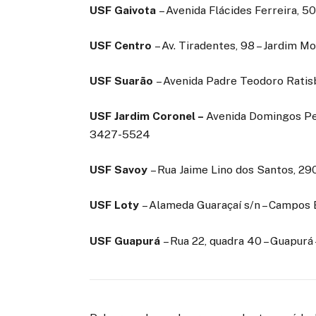
USF Gaivota
– Avenida Flácides Ferreira, 50
USF Centro
– Av. Tiradentes, 98 – Jardim M
USF Suarão
– Avenida Padre Teodoro Ratisb
USF Jardim Coronel
–
Avenida Domingos Per
3427-5524
USF Savoy
– Rua Jaime Lino dos Santos, 290
USF Loty
– Alameda Guaraçaí s/n – Campos E
USF Guapurá
– Rua 22, quadra 40 – Guapurá 