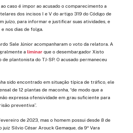
te ao caso é impor ao acusado o comparecimento a
elares dos incisos I e V do artigo 319 do Código de
ízo, para informar e justificar suas atividades, e
e nos dias de folga.
do Sale Júnior acompanharam o voto da relatora. A
egralmente a
liminar
que o desembargador Xisto
o de plantonista do TJ-SP. O acusado permaneceu
a sido encontrado em situação típica de tráfico, ele
 mensal de 12 plantas de maconha, “de modo que a
) não expressa ofensividade em grau suficiente para
isão preventiva”.
 fevereiro de 2023, mas o homem possui desde 8 de
 juiz Silvio César Arouck Gemaque, da 9ª Vara