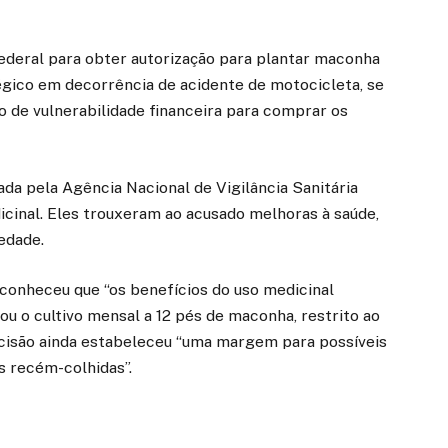
ederal para obter autorização para plantar maconha
égico em decorrência de acidente de motocicleta, se
o de vulnerabilidade financeira para comprar os
ada pela Agência Nacional de Vigilância Sanitária
cinal. Eles trouxeram ao acusado melhoras à saúde,
iedade.
onheceu que “os benefícios do uso medicinal
ou o cultivo mensal a 12 pés de maconha, restrito ao
decisão ainda estabeleceu “uma margem para possíveis
s recém-colhidas”.