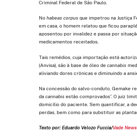
Criminal Federal de São Paulo.
No
habeas corpus
que impetrou na Justiça F
em casa, o homem relatou que ficou parapl
aposentou por invalidez e passa por situaçã
medicamentos receitados.
Tais remédios, cuja importação está autoriz
(Anvisa), são à base de óleo de
cannabis
medi
aliviando dores crônicas e diminuindo a ans
Na concessão do salvo-conduto, Gemake rec
da
cannabis
estão comprovados”. O juiz limit
domicílio do paciente. Sem quantificar, a 
perdas, bem como para substituir as planta
Texto por: Eduardo Velozo Fuccia/
Vade News