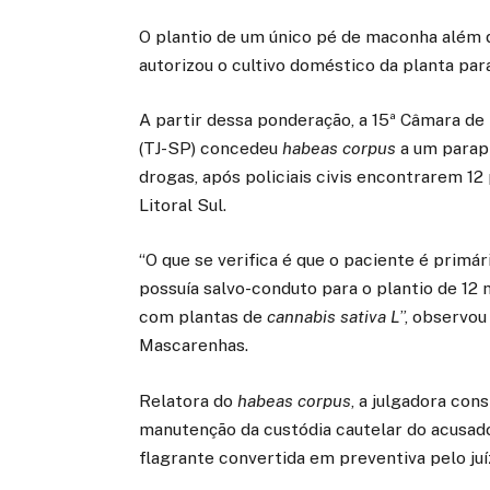
O plantio de um único pé de maconha além 
autorizou o cultivo doméstico da planta para
A partir dessa ponderação, a 15ª Câmara de 
(TJ-SP) concedeu
habeas corpus
a um parapl
drogas, após policiais civis encontrarem 1
Litoral Sul.
“O que se verifica é que o paciente é primári
possuía salvo-conduto para o plantio de 12 
com plantas de
cannabis sativa L
”, observo
Mascarenhas.
Relatora do
habeas corpus
, a julgadora con
manutenção da custódia cautelar do acusado.
flagrante convertida em preventiva pelo juí