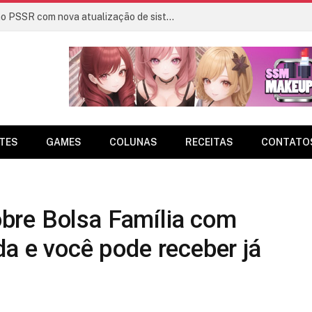
PS5 deve receber melhorias no PSSR com nova atualização de sistema
TES
GAMES
COLUNAS
RECEITAS
CONTATO
bre Bolsa Família com
da e você pode receber já