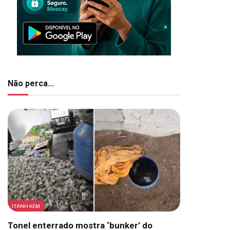
Não perca...
ITANHAÉM
Tonel enterrado mostra ‘bunker’ do