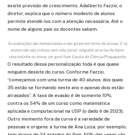
existe previsão de crescimento. Adalberto Fazzio, o
diretor, explica que o número modesto de alunos
permite atendê-los com a atenção necessária. Até o
nome de alguns pais os docentes sabem.
As avaliações são humanizadas e não giram em torno de provas. E os
alunos não são crânios sem vida social: ninguém se priva de bater
uma bolinha ou tomar um goró.
Ilum Escola de Ciência/Propaganda
O resultado dessa personalização toda é que quase
ninguém desiste do curso. Conforme Fazzio,
“começamos com uma turma de 40 alunos, dos quais
35 estão se formando neste ano e apenas dois estão
atrasados”. A taxa de evasão é de somente 10%,
contra os 54% de um curso como matemática
aplicada e computacional na USP (o dado é de 2023).
Outro momento fora da curva é a variedade de
pessoas e origens: a turma de Ana Luiza, por exemplo,
tem alunos de 24 estados do País. 50% das vagas vão