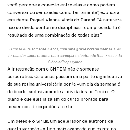
você percebe a conexão entre elas e como podem
conversar ou ser usadas como ferramenta”, explica a
estudante Raquel Vianna, vinda do Paraná. “A natureza
não se divide conforme disciplinas – compreendê-la é
resultado de uma combinação de todas elas.”
O curso dura somente 3 anos, com uma grade horária intensa. E os
formandos saem prontos para começar o doutorado.
Ilum Escola de
Ciência/Propaganda
A integração com o CNPEM não é somente
burocrática. Os alunos passam uma parte significativa
de sua rotina universitária por lá – um dia da semana é
dedicado exclusivamente a atividades no Centro. O
plano é que eles já saiam do curso prontos para
mexer nos “brinquedões” de lá.
Um deles é o Sirius, um acelerador de elétrons de
quarta geração – o tipo mais avançado que existe no