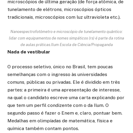
microscópios de última geração (de força atômica, de
tunelamento de elétrons, microscópios ópticos
tradicionais, microscópios com luz ultravioleta etc.).
Nanoespectrofotômetro e microscópio de tunelamento quântico:
lidar com equipamentos de nomes simpáticos (rs) é parte da rotina
de aulas práticas.
Ilum Escola de Ciência/Propaganda
Nada de vestibular
O processo seletivo, único no Brasil, tem poucas
semelhanças com o ingresso às universidades
comuns, públicas ou privadas. Ele é dividido em três
partes: a primeira é uma apresentação de interesse,
na qual o candidato escreve uma carta explicando por
que tem um perfil condizente com o da Ilum. O
segundo passo é fazer o Enem e, claro, pontuar bem.
Medalhas em olimpíadas de matemática, física e
química também contam pontos.