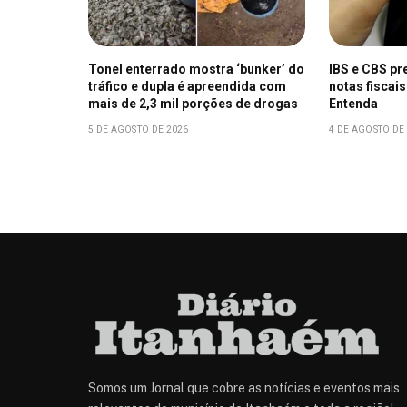
Tonel enterrado mostra ‘bunker’ do
IBS e CBS pr
tráfico e dupla é apreendida com
notas fiscais
mais de 2,3 mil porções de drogas
Entenda
5 DE AGOSTO DE 2026
4 DE AGOSTO DE
Somos um Jornal que cobre as notícias e eventos mais