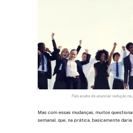
País acaba de anunciar redução na 
Mas com essas mudanças, muitos questiona
semanal, que, na prática, basicamente dari