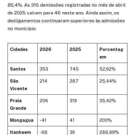
85,4%. As 315 demissões registradas no mês de abril
de 2025 caíram para 46 neste ano. Ainda assim, os
desligamentos continuaram superiores às admissões
no município.
Cidades
2026
2025
Porcentag
em
Santos
353
745
52,62%
São
214
287
25,44%
Vicente
Praia
206
319
35,42%
Grande
Mongagua
-41
41
200%
Itanhaem
-68
36
288,89%