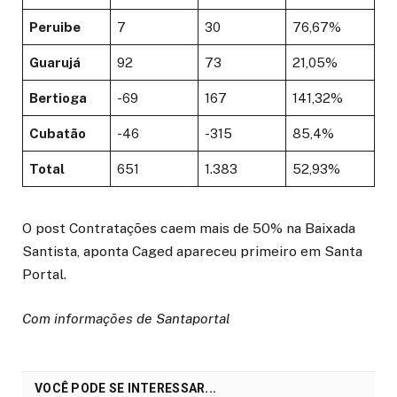
Peruibe
7
30
76,67%
Guarujá
92
73
21,05%
Bertioga
-69
167
141,32%
Cubatão
-46
-315
85,4%
Total
651
1.383
52,93%
O post Contratações caem mais de 50% na Baixada
Santista, aponta Caged apareceu primeiro em Santa
Portal.
Com informações de Santaportal
VOCÊ PODE SE INTERESSAR...