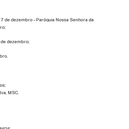
 7 de dezembro – Paróquia Nossa Senhora da
ro;
7 de dezembro;
bro.
os;
lva, MSC.
, MPS.