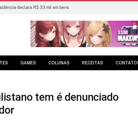
sidência declara R$ 33 mil em bens
TES
GAMES
COLUNAS
RECEITAS
CONTATO
aulistano tem é denunciado
dor