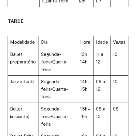
/Quinta-feira
12h
07
TARDE
Modalidade
Dia
Hora
Idade
Vagas
Ballet
Segunda-
13h –
11 a
10
preparatório
feira/Quarta-
14h
12
feira
Jazz infantil
Segunda-
14h –
06 a
10
feira/Quarta-
15h
12
feira
Ballet
Segunda-
15h –
08 a
08
(iniciante)
feira/Quarta-
16h
10
feira