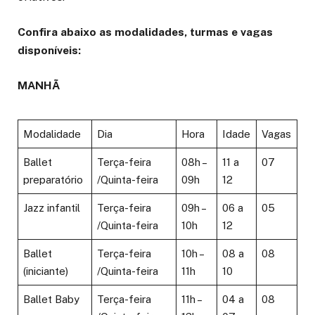
Confira abaixo as modalidades, turmas e vagas
disponíveis:
MANHÃ
Modalidade
Dia
Hora
Idade
Vagas
Ballet
Terça-feira
08h –
11 a
07
preparatório
/Quinta-feira
09h
12
Jazz infantil
Terça-feira
09h –
06 a
05
/Quinta-feira
10h
12
Ballet
Terça-feira
10h –
08 a
08
(iniciante)
/Quinta-feira
11h
10
Ballet Baby
Terça-feira
11h –
04 a
08