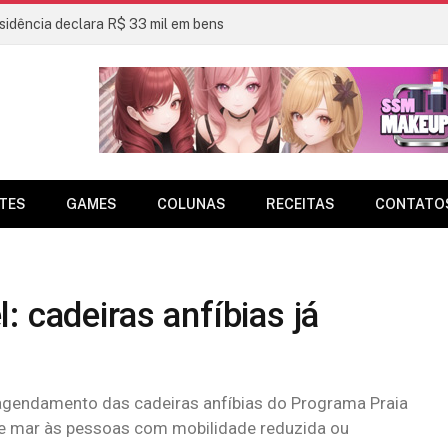
sidência declara R$ 33 mil em bens
TES
GAMES
COLUNAS
RECEITAS
CONTATO
 cadeiras anfíbias já
o agendamento das cadeiras anfíbias do Programa Praia
 de mar às pessoas com mobilidade reduzida ou