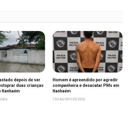
fastado depois de ser
Homem é apreendido por agredir
stuprar duas crianças
companheira e desacatar PMs em
e Itanhaém
Itanhaém
 2026
7 DE AGOSTO DE 2026