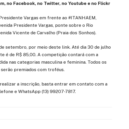
am
, no
Facebook
, no
Twitter
, no
Youtube
e no
Flickr
a Presidente Vargas em frente ao #ITANHAEM,
Avenida Presidente Vargas, ponte sobre o Rio
nida Vicente de Carvalho (Praia dos Sonhos).
e setembro, por meio deste link. Até dia 30 de julho
 lote é de R$ 85,00. A competição contará com a
idida nas categorias masculina e feminina. Todos os
ar serão premiados com troféus.
ealizar a inscrição, basta entrar em contato com a
elefone e WhatsApp (13) 99207-7817.