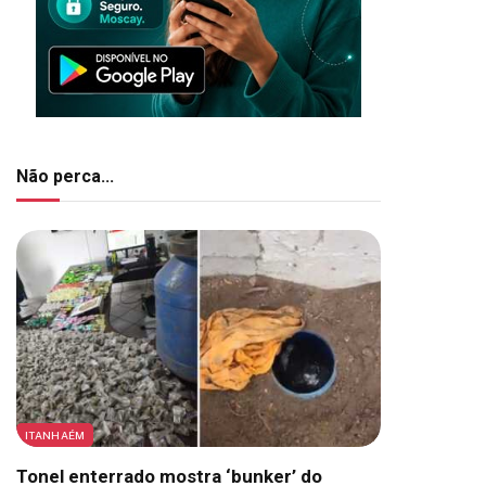
Não perca...
ITANHAÉM
Tonel enterrado mostra ‘bunker’ do