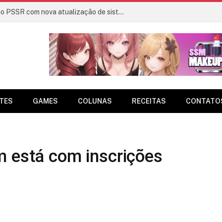
PS5 deve receber melhorias no PSSR com nova atualização de sistema
TES
GAMES
COLUNAS
RECEITAS
CONTATO
m está com inscrições